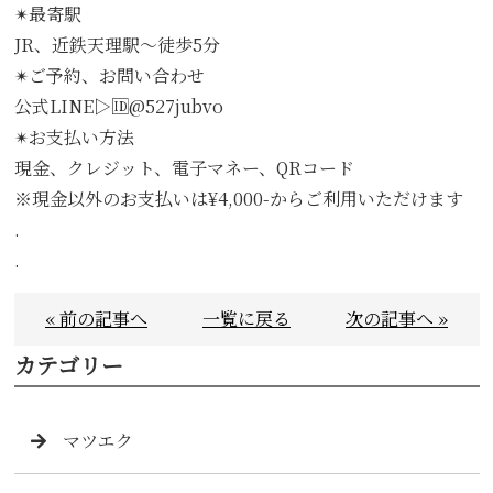
✴︎最寄駅
JR、近鉄天理駅〜徒歩5分
✴︎ご予約、お問い合わせ
公式LINE▷🆔@527jubvo
✴︎お支払い方法
現金、クレジット、電子マネー、QRコード
※現金以外のお支払いは¥4,000-からご利用いただけます
.
.
« 前の記事へ
一覧に戻る
次の記事へ »
カテゴリー
マツエク